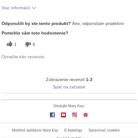
Viac informácií
Ako sa vám páči odtieň tohto prípravku?
5
Odporučili by ste tento produkt?
Áno, odporúčam priateľovi
Ako porovnávate tento prípravok s inými
5
Pomohlo vám toto hodnotenie?
značkami dekoratívnej kozmetiky, ktoré ste
vyskúšali?
1
0
Označte túto recenziu
Zobrazenie recenzií
1-3
Späť na začiatok
Sledujte Mary Kay:
Mobilné aplikácie Mary Kay
E-katalógy
Spravovať cookies