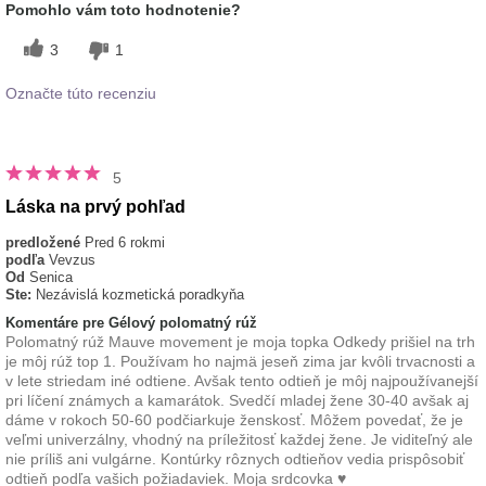
Pomohlo vám toto hodnotenie?
značkami dekoratívnej kozmetiky, ktoré ste
vyskúšali?
3
1
Označte túto recenziu
5
Láska na prvý pohľad
predložené
Pred 6 rokmi
podľa
Vevzus
Od
Senica
Ste:
Nezávislá kozmetická poradkyňa
Komentáre pre Gélový polomatný rúž
Polomatný rúž Mauve movement je moja topka Odkedy prišiel na trh
je môj rúž top 1. Používam ho najmä jeseň zima jar kvôli trvacnosti a
v lete striedam iné odtiene. Avšak tento odtieň je môj najpoužívanejší
pri líčení známych a kamarátok. Svedčí mladej žene 30-40 avšak aj
dáme v rokoch 50-60 podčiarkuje ženskosť. Môžem povedať, že je
veľmi univerzálny, vhodný na príležitosť každej žene. Je viditeľný ale
nie príliš ani vulgárne. Kontúrky rôznych odtieňov vedia prispôsobiť
odtieň podľa vašich požiadaviek. Moja srdcovka ♥️