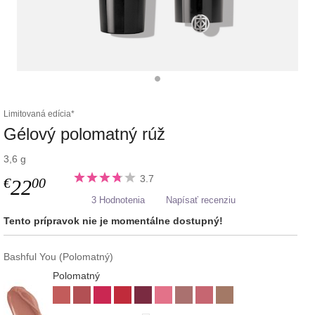
Limitovaná edícia*
Gélový polomatný rúž
3,6 g
3.7
€
00
22
3 Hodnotenia
Napísať recenziu
Tento prípravok nie je momentálne dostupný!
Bashful You (Polomatný)
Polomatný