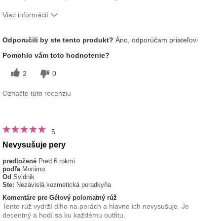
Viac informácií
Ako sa vám páči odtieň tohto prípravku?
5
Odporučili by ste tento produkt?
Áno, odporúčam priateľovi
Ako porovnávate tento prípravok s inými
5
Pomohlo vám toto hodnotenie?
značkami dekoratívnej kozmetiky, ktoré ste
vyskúšali?
2
0
Označte túto recenziu
5
Nevysušuje pery
predložené
Pred 6 rokmi
podľa
Monimo
Od
Svidnik
Ste:
Nezávislá kozmetická poradkyňa
Komentáre pre Gélový polomatný rúž
Tento rúž vydrží dlho na perách a hlavne ich nevysušuje. Je
decentný a hodí sa ku každému outfitu.