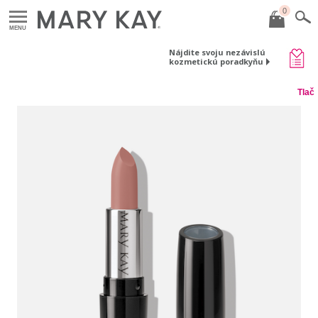
0
MENU
Nájdite svoju nezávislú
kozmetickú poradkyňu
Tlač