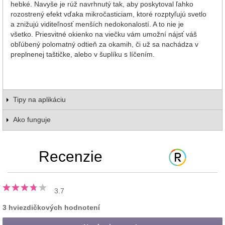
hebké. Navyše je rúž navrhnutý tak, aby poskytoval ľahko
rozostrený efekt vďaka mikročasticiam, ktoré rozptyľujú svetlo
a znižujú viditeľnosť menších nedokonalostí. A to nie je
všetko. Priesvitné okienko na viečku vám umožní nájsť váš
obľúbený polomatný odtieň za okamih, či už sa nachádza v
preplnenej taštičke, alebo v šuplíku s líčením.
Tipy na aplikáciu
Ako funguje
Recenzie
3.7
3 hviezdičkových hodnotení