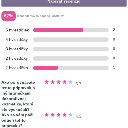
Napísať recenziu
67%
respondentov to odporučí priateľovi
5 hviezdičiek
2
4 hviezdičky
0
3 hviezdičky
0
2 hviezdičky
0
1 hviezdička
1
Hodnotené
Ako porovnávate
3.7
3.7
tento prípravok s
z
5
inými značkami
hviezdičiek
dekoratívnej
kozmetiky, ktoré
ste vyskúšali?
Hodnotené
Ako sa vám páči
4.3
4.3
odtieň tohto
z
5
prípravku?
hviezdičiek