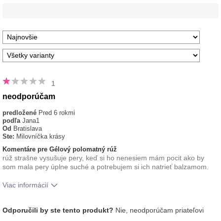
1
neodporúčam
predložené
Pred 6 rokmi
podľa
Jana1
Od
Bratislava
Ste:
Milovníčka krásy
Komentáre pre Gélový polomatný rúž
rúž strašne vysušuje pery, keď si ho nenesiem mám pocit ako by
som mala pery úplne suché a potrebujem si ich natrieť balzamom.
Viac informácií
Ako sa vám páči odtieň tohto prípravku?
3
Odporučili by ste tento produkt?
Nie, neodporúčam priateľovi
Ako porovnávate tento prípravok s inými
1