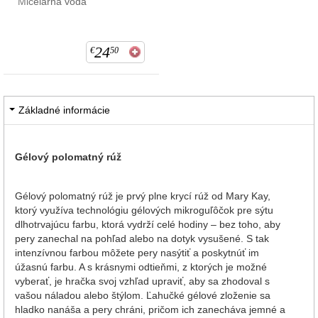
Micelárna voda
24
€
50
Základné informácie
Gélový polomatný rúž
Gélový polomatný rúž je prvý plne krycí rúž od Mary Kay,
ktorý využíva technológiu gélových mikroguľôčok pre sýtu
dlhotrvajúcu farbu, ktorá vydrží celé hodiny – bez toho, aby
pery zanechal na pohľad alebo na dotyk vysušené. S tak
intenzívnou farbou môžete pery nasýtiť a poskytnúť im
úžasnú farbu. A s krásnymi odtieňmi, z ktorých je možné
vyberať, je hračka svoj vzhľad upraviť, aby sa zhodoval s
vašou náladou alebo štýlom. Ľahučké gélové zloženie sa
hladko nanáša a pery chráni, pričom ich zanecháva jemné a