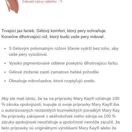
Zobraziť názvy odtieňov
Trvajúci jas farieb. Gélový komfort, ktorý pery ochraňuje.
Konečne dlhotrvajúci rúž, ktorý budú vaše pery milovať.
S Gélovým polomatným rúžom líčenie vydrží bez toho, aby
vaše pery vysušoval.
Vysoko pigmentované odtiene poskytnú dlhotrvajúcu farbu.
Gélové zloženie zaistí zamatovo hebké pohodlie.
Obsahuje mikročastice, ktoré rozptyľujú svetlo.
Aby ste mali istotu, že sa na prípravky Mary Kay® vzťahuje 100
% záruka spokojnosti, kupujte si svoje prípravky Mary Kay® iba
u autorizovaných nezávislých kozmetických poradkýň Mary Kay.
Na prípravky zakúpené z akéhokoľvek iného zdroja sa 100 %
záruka spokojnosti nevzťahuje a spoločnosť nemôže zaručiť, že
tieto prípravky sú originálnymi výrobkami Mary Kay® alebo že