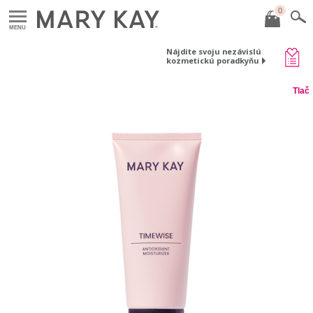
0
MENU
Nájdite svoju nezávislú
kozmetickú poradkyňu
Tlač