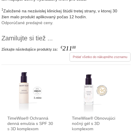
1
Založené na nezávislej klinickej štúdii tretej strany, v ktorej 30
žien malo produkt aplikovaný počas 12 hodín.
Odporúčané predajné ceny.
Zamilujte si tiež ...
211
€
00
Získajte následujúce produkty za:
Pridať všetko do nákupného zoznamu
TimeWise® Ochranná
TimeWise® Obnovujúci
denná emulzia s SPF 30
nočný gél s 3D
s 3D komplexom
komplexom