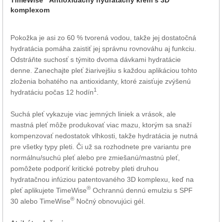
komplexom
Pokožka je asi zo 60 % tvorená vodou, takže jej dostatočná
hydratácia pomáha zaistiť jej správnu rovnováhu aj funkciu.
Odstráňte suchosť s týmito dvoma dávkami hydratácie
denne. Zanechajte pleť žiarivejšiu s každou aplikáciou tohto
zloženia bohatého na antioxidanty, ktoré zaisťuje zvýšenú
1
hydratáciu počas 12 hodín
.
Suchá pleť vykazuje viac jemných liniek a vrások, ale
mastná pleť môže produkovať viac mazu, ktorým sa snaží
kompenzovať nedostatok vlhkosti, takže hydratácia je nutná
pre všetky typy pleti. Či už sa rozhodnete pre variantu pre
normálnu/suchú pleť alebo pre zmiešanú/mastnú pleť,
pomôžete podporiť kritické potreby pleti druhou
hydratačnou infúziou patentovaného 3D komplexu, keď na
®
pleť aplikujete TimeWise
Ochrannú dennú emulziu s SPF
®
30 alebo TimeWise
Nočný obnovujúci gél.