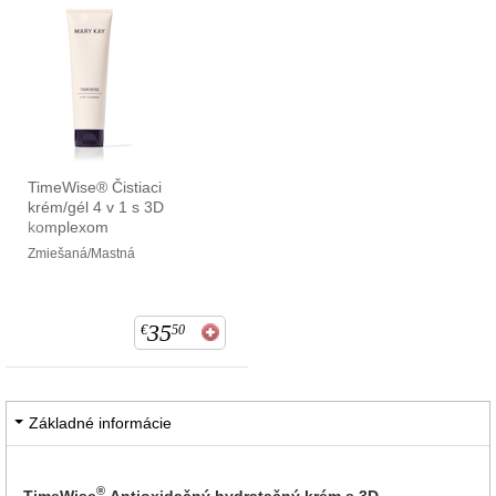
TimeWise® Čistiaci
krém/gél 4 v 1 s 3D
komplexom
Zmiešaná/Mastná
35
€
50
Základné informácie
®
TimeWise
Antioxidačný hydratačný krém s 3D