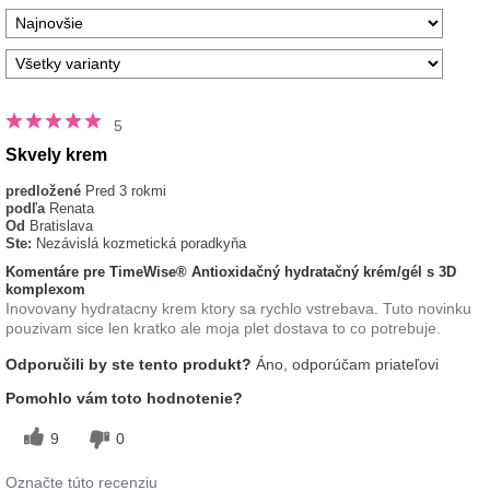
5
Skvely krem
predložené
Pred 3 rokmi
podľa
Renata
Od
Bratislava
Ste:
Nezávislá kozmetická poradkyňa
Komentáre pre TimeWise® Antioxidačný hydratačný krém/gél s 3D
komplexom
Inovovany hydratacny krem ktory sa rychlo vstrebava. Tuto novinku
pouzivam sice len kratko ale moja plet dostava to co potrebuje.
Odporučili by ste tento produkt?
Áno, odporúčam priateľovi
Pomohlo vám toto hodnotenie?
9
0
Označte túto recenziu