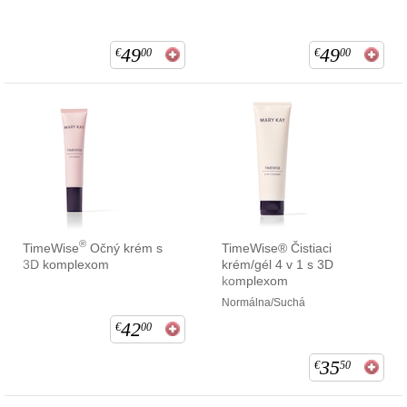
49
49
€
00
€
00
®
TimeWise
Očný krém s
TimeWise® Čistiaci
3D komplexom
krém/gél 4 v 1 s 3D
komplexom
Normálna/Suchá
42
€
00
35
€
50