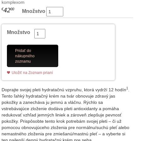
komplexom
42
€
00
Množstvo
Množstvo
Pridať do
nákupného
zoznamu
Uložiť na Zoznam prianí
1
Doprajte svojej pleti hydratačnú vzpruhu, ktorá vydrží 12 hodín
.
Tento ľahký hydratačný krém na tvár obnovuje zdravý jas
pokožky a zanecháva ju jemnú a vláčnu. Rýchlo sa
vstrebávajúce zloženie dodáva pleti antioxidanty a pomáha
redukovať vzhľad jemných liniek a zároveň zlepšuje pevnosť
pokožky. Prispôsobte tento krok potrebám svojej pleti – či už
pomocou obnovujúceho zloženia pre normálnu/suchú pleť alebo
nemastného zloženia pre zmiešanú/mastnú pleť – a vyberte si
ten najlepší denný hydratačný krém pre seba.