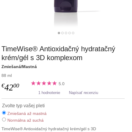
TimeWise® Antioxidačný hydratačný
krém/gél s 3D komplexom
Zmiešaná/Mastná
88 ml
5.0
€
00
42
1 hodnotenie
Napísať recenziu
Zvolte typ vašej pleti
Zmiešaná až mastná
Normálna až suchá
TimeWise® Antioxidačný hydratačný krém/gél s 3D