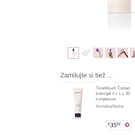
Zamilujte si tiež ...
TimeWise® Čistiaci
krém/gél 4 v 1 s 3D
komplexom
Normálna/Suchá
35
€
50