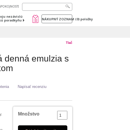
SPOKOJNOSTI
voju nezávislú
NÁKUPNÝ ZOZNAM
(
0
) položky
kú poradkyňu
Tlač
 denná emulzia s
xom
tenia
Napísať recenziu
Množstvo
y.