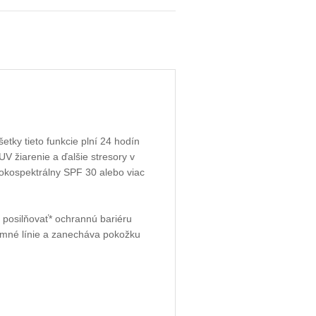
šetky tieto funkcie plní 24 hodín
V žiarenie a ďalšie stresory v
rokospektrálny SPF 30 alebo viac
 posilňovať* ochrannú bariéru
jemné línie a zanecháva pokožku