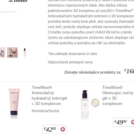
význam pre udržanie priaznivých látok v pokožke a p
elimináciu nepriaznivých látok. Ako ďalšia infúzia
®
patentovaného 3D komplexu pri použití s TimeWise
Antioxidačným hydratačným krémom s 3D komplexo
pomáha tento nutný krok pleti, aby vyzerala žiarivejš
celý deň, pretože zlepšuje vzhľad nerovnomerného t
Chráňte svoju pokožku pred UVA/UVB lúčmi s týmto
rýchlo sa vstrebávajúcim zložením, ktoré zlepšuje ce
vzhľad pokožky a pomáha jej cítiť sa odolnejšie.
*
Na základe testovania in vitro
Odporúčané predajné ceny.
16
€
Získajte následujúce produkty za:
TimeWise®
TimeWise®
Antioxidačný
Obnovujúci nočný
hydratačný krém/gél
gél s 3D
s 3D komplexom
komplexom
Normálna/Suchá
49
€
00
42
€
00