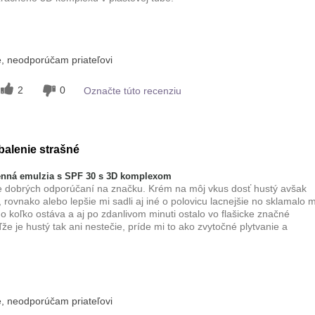
m
Dobre sa vstrebáva, Príjemný pocit
, neodporúčam priateľovi
na pokožke
zmiešaná
2
0
Označte túto recenziu
balenie strašné
nná emulzia s SPF 30 s 3D komplexom
e dobrých odporúčaní na značku. Krém na môj vkus dosť hustý avšak
 rovnako alebo lepšie mi sadli aj iné o polovicu lacnejšie no sklamalo 
o koľko ostáva a aj po zdanlivom minuti ostalo vo flašicke značné
e je hustý tak ani nestečie, príde mi to ako zvytočné plytvanie a
 tohto prípravku?
Dobre sa vstrebáva
, neodporúčam priateľovi
zmiešaná