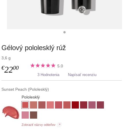
Gélový pololesklý rúž
3,6 g
5.0
€
00
22
3 Hodnotenia
Napísať recenziu
Sunset Peach (Pololesklý)
Pololesklý
Zobraziť názvy odtieňov