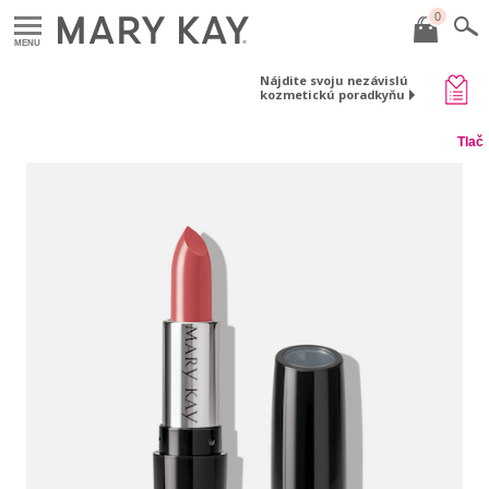
0
MENU
Nájdite svoju nezávislú
kozmetickú poradkyňu
Tlač