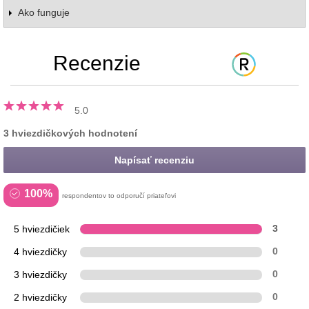
Ako funguje
Recenzie
5.0
3 hviezdičkových hodnotení
Napísať recenziu
100%
respondentov to odporučí priateľovi
5 hviezdičiek
3
4 hviezdičky
0
3 hviezdičky
0
2 hviezdičky
0