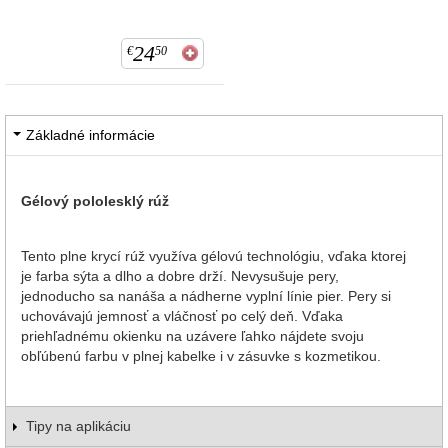
24
€
50
Základné informácie
Gélový pololesklý rúž
Tento plne krycí rúž využíva gélovú technológiu, vďaka ktorej
je farba sýta a dlho a dobre drží. Nevysušuje pery,
jednoducho sa nanáša a nádherne vyplní línie pier. Pery si
uchovávajú jemnosť a vláčnosť po celý deň. Vďaka
priehľadnému okienku na uzávere ľahko nájdete svoju
obľúbenú farbu v plnej kabelke i v zásuvke s kozmetikou.
Tipy na aplikáciu