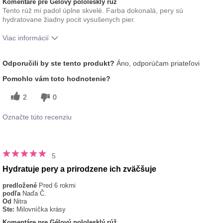
Komentáre pre Gélový pololesklý rúž
Tento rúž mi padol úplne skvelé. Farba dokonalá, pery sú
hydratovane žiadny pocit vysušenych pier.
Viac informácií
Ako sa vám páči odtieň tohto prípravku?
5
Odporučili by ste tento produkt?
Áno, odporúčam priateľovi
Ako porovnávate tento prípravok s inými
5
Pomohlo vám toto hodnotenie?
značkami dekoratívnej kozmetiky, ktoré ste
vyskúšali?
2
0
Označte túto recenziu
5
Hydratuje pery a prirodzene ich zväčšuje
predložené
Pred 6 rokmi
podľa
Naďa Č.
Od
Nitra
Ste:
Milovníčka krásy
Komentáre pre Gélový pololesklý rúž