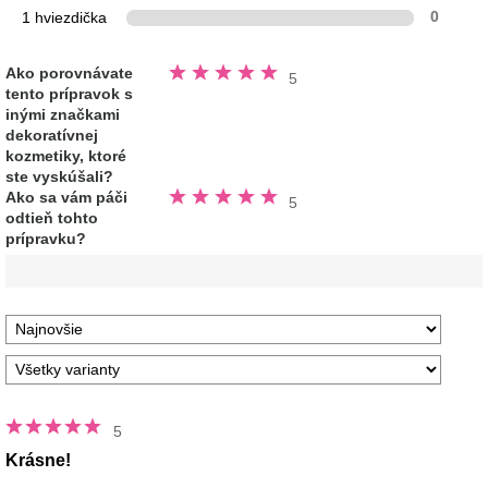
1 hviezdička
0
Hodnotené
Ako porovnávate
5
5.0
tento prípravok s
z
5
inými značkami
hviezdičiek
dekoratívnej
kozmetiky, ktoré
ste vyskúšali?
Hodnotené
Ako sa vám páči
5
5.0
odtieň tohto
z
5
prípravku?
hviezdičiek
5
Krásne!