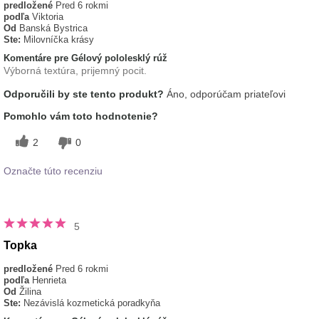
predložené
Pred 6 rokmi
podľa
Viktoria
Od
Banská Bystrica
Ste:
Milovníčka krásy
Komentáre pre Gélový pololesklý rúž
Výborná textúra, prijemný pocit.
Odporučili by ste tento produkt?
Áno, odporúčam priateľovi
Pomohlo vám toto hodnotenie?
2
0
Označte túto recenziu
5
Topka
predložené
Pred 6 rokmi
podľa
Henrieta
Od
Žilina
Ste:
Nezávislá kozmetická poradkyňa