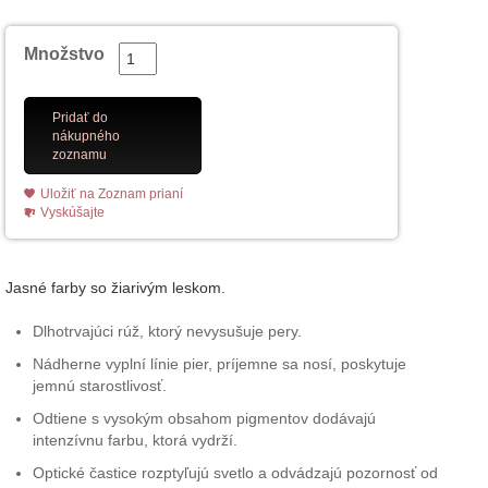
Množstvo
Pridať do
nákupného
zoznamu
Uložiť na Zoznam prianí
Vyskúšajte
Jasné farby so žiarivým leskom.
Dlhotrvajúci rúž, ktorý nevysušuje pery.
Nádherne vyplní línie pier, príjemne sa nosí, poskytuje
jemnú starostlivosť.
Odtiene s vysokým obsahom pigmentov dodávajú
intenzívnu farbu, ktorá vydrží.
Optické častice rozptyľujú svetlo a odvádzajú pozornosť od