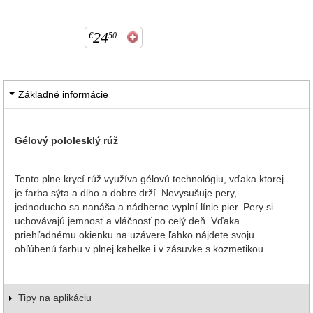
24
€
50
Základné informácie
Gélový pololesklý rúž
Tento plne krycí rúž využíva gélovú technológiu, vďaka ktorej
je farba sýta a dlho a dobre drží. Nevysušuje pery,
jednoducho sa nanáša a nádherne vyplní línie pier. Pery si
uchovávajú jemnosť a vláčnosť po celý deň. Vďaka
priehľadnému okienku na uzávere ľahko nájdete svoju
obľúbenú farbu v plnej kabelke i v zásuvke s kozmetikou.
Tipy na aplikáciu