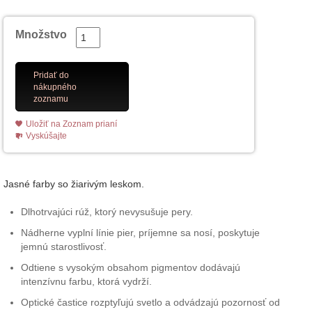
Množstvo
Pridať do
nákupného
zoznamu
Uložiť na Zoznam prianí
Vyskúšajte
Jasné farby so žiarivým leskom.
Dlhotrvajúci rúž, ktorý nevysušuje pery.
Nádherne vyplní línie pier, príjemne sa nosí, poskytuje
jemnú starostlivosť.
Odtiene s vysokým obsahom pigmentov dodávajú
intenzívnu farbu, ktorá vydrží.
Optické častice rozptyľujú svetlo a odvádzajú pozornosť od