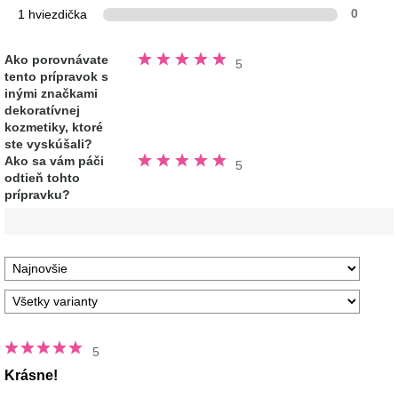
1 hviezdička
0
Hodnotené
Ako porovnávate
5
5.0
tento prípravok s
z
5
inými značkami
hviezdičiek
dekoratívnej
kozmetiky, ktoré
ste vyskúšali?
Hodnotené
Ako sa vám páči
5
5.0
odtieň tohto
z
5
prípravku?
hviezdičiek
5
Krásne!