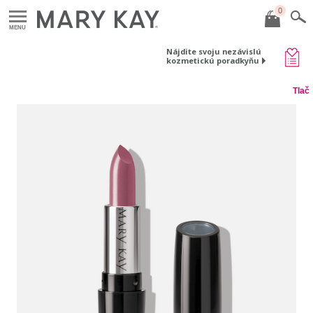
0
MENU
Nájdite svoju nezávislú
kozmetickú poradkyňu
Tlač