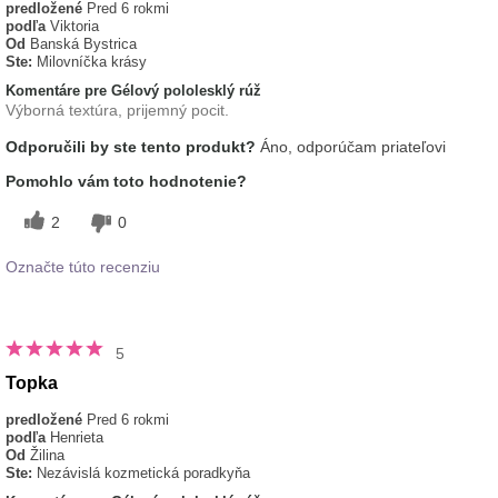
predložené
Pred 6 rokmi
podľa
Viktoria
Od
Banská Bystrica
Ste:
Milovníčka krásy
Komentáre pre Gélový pololesklý rúž
Výborná textúra, prijemný pocit.
Odporučili by ste tento produkt?
Áno, odporúčam priateľovi
Pomohlo vám toto hodnotenie?
2
0
Označte túto recenziu
5
Topka
predložené
Pred 6 rokmi
podľa
Henrieta
Od
Žilina
Ste:
Nezávislá kozmetická poradkyňa