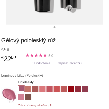
Gélový pololesklý rúž
3,6 g
5.0
€
00
22
3 Hodnotenia
Napísať recenziu
Luminous Lilac (Pololesklý)
Pololesklý
Zobraziť názvy odtieňov