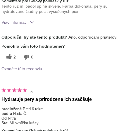
Komentáre pre Gélový pololesklý rúž
Tento rúž mi padol úplne skvelé. Farba dokonalá, pery sú
hydratovane žiadny pocit vysušenych pier.
Viac informácií
Ako sa vám páči odtieň tohto prípravku?
5
Odporučili by ste tento produkt?
Áno, odporúčam priateľovi
Ako porovnávate tento prípravok s inými
5
Pomohlo vám toto hodnotenie?
značkami dekoratívnej kozmetiky, ktoré ste
vyskúšali?
2
0
Označte túto recenziu
5
Hydratuje pery a prirodzene ich zväčšuje
predložené
Pred 6 rokmi
podľa
Naďa Č.
Od
Nitra
Ste:
Milovníčka krásy
Komentáre pre Gélový pololesklý rúž