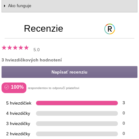
Ako funguje
Recenzie
5.0
3 hviezdičkových hodnotení
Napísať recenziu
100%
respondentov to odporučí priateľovi
5 hviezdičiek
3
4 hviezdičky
0
3 hviezdičky
0
2 hviezdičky
0