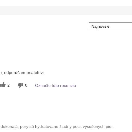
, odporúčam priateľovi
2
0
Označte túto recenziu
 dokonalá, pery sú hydratovane žiadny pocit vysušenych pier.