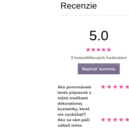
Recenzie
5.0
3 hviezdičkových hodnotení
Napísať recenziu
Hodnotené
Ako porovnávate
5.0
tento prípravok s
z
5
inými značkami
hviezdičiek
dekoratívnej
kozmetiky, ktoré
ste vyskúšali?
Hodnotené
Ako sa vám páči
5.0
odtieň tohto
z