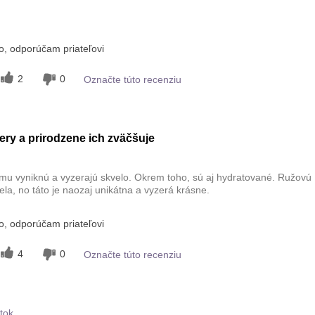
avku?
, odporúčam priateľovi
5
inými značkami
2
0
Označte túto recenziu
skúšali?
5
ery a prirodzene ich zväčšuje
mu vyniknú a vyzerajú skvelo. Okrem toho, sú aj hydratované. Ružovú
a, no táto je naozaj unikátna a vyzerá krásne.
, odporúčam priateľovi
4
0
Označte túto recenziu
tok