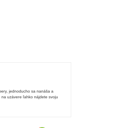
e pery, jednoducho sa nanáša a
u na uzávere ľahko nájdete svoju