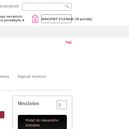
SPOKOJNOSTI
voju nezávislú
NÁKUPNÝ ZOZNAM
(
0
) položky
kú poradkyňu
Tlač
tenia
Napísať recenziu
Množstvo
Pridať do nákupného
zoznamu