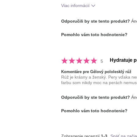
Viac informácií
Ako sa vám páči odtieň tohto prípr
Odporučili by ste tento produkt?
Áno
Ako porovnávate tento prípravok s 
Pomohlo vám toto hodnotenie?
dekoratívnej kozmetiky, ktoré ste vy
Hydratuje p
5
Komentáre pre Gélový pololesklý rúž
Rúž je krásny a ženský. Pery vďaka ne
farbu som nikdy moc na perách nemusel
Odporučili by ste tento produkt?
Áno
Pomohlo vám toto hodnotenie?
Zobrazenie recenzií
1-3
Späť na začia