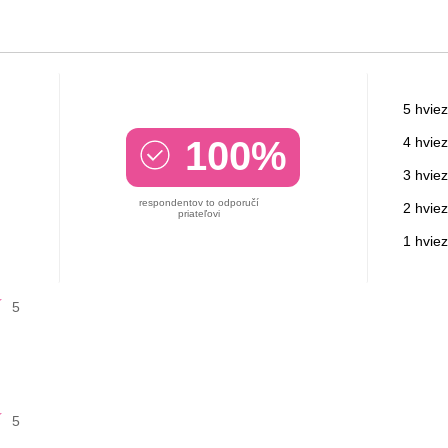
5 hviez
100%
4 hviez
3 hviez
respondentov to odporučí
2 hviez
priateľovi
1 hvie
5
5