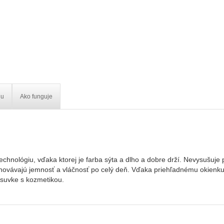
iu
Ako funguje
technológiu, vďaka ktorej je farba sýta a dlho a dobre drží. Nevysušuj
 uchovávajú jemnosť a vláčnosť po celý deň. Vďaka priehľadnému okienk
ásuvke s kozmetikou.