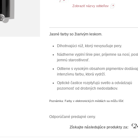
Zobraziť názvy odtieňov
Jasné farby so žiarivým leskom.
Dlhotrvajúci rúž, ktorý nevysušuje pery.
Nádherne vyplní línie pier, príjemne sa nosí, pos
jemnú starostlivosť.
Odtiene s vysokým obsahom pigmentov dodáva
intenzívnu farbu, ktorá vydrží.
Optické častice rozptyľujú svetlo a odvádzajú
pozornosť od drobných nedostatkov.
Poznámka: Farby v elektronických médiách sa môžu líšiť.
Odporúčané predajné ceny.
2
€
Získajte následujúce produkty za: