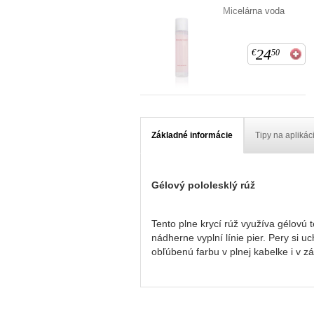
Micelárna voda
24
€
50
Základné informácie
Tipy na aplikác
Gélový pololesklý rúž
Tento plne krycí rúž využíva gélovú 
nádherne vyplní línie pier. Pery si
obľúbenú farbu v plnej kabelke i v z