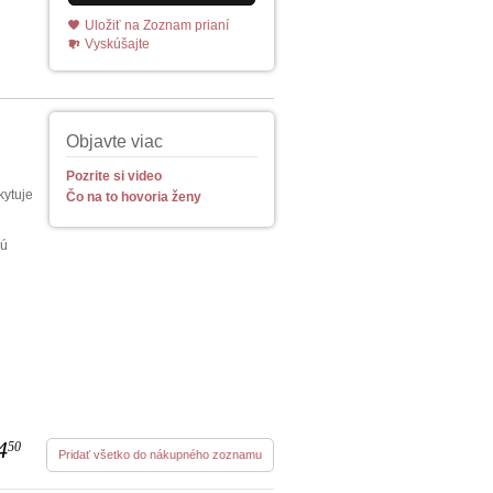
Uložiť na Zoznam prianí
Vyskúšajte
Objavte viac
Pozrite si video
kytuje
Čo na to hovoria ženy
jú
4
50
Pridať všetko do nákupného zoznamu