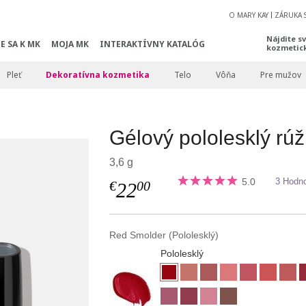
O MARY KAY
ZÁRUKA 
Nájdite s
E SA K MK
MOJA MK
INTERAKTÍVNY KATALÓG
kozmetic
Pleť
Dekoratívna kozmetika
Telo
Vôňa
Pre mužov
Gélový pololesklý rúž
3,6 g
5.0
3 Hodno
€
00
22
Red Smolder (Pololesklý)
Pololesklý