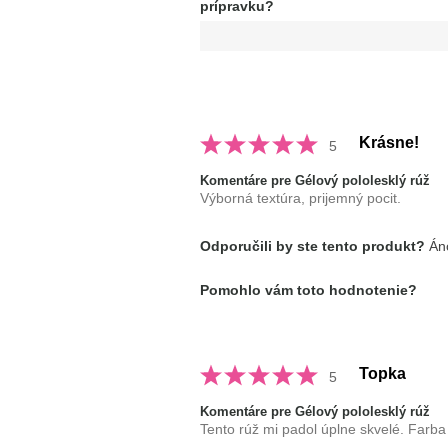
5
prípravku?
hviezdičiek
Krásne!
5
Komentáre pre Gélový pololesklý rúž
Výborná textúra, prijemný pocit.
Odporučili by ste tento produkt?
Áno
Pomohlo vám toto hodnotenie?
Topka
5
Komentáre pre Gélový pololesklý rúž
Tento rúž mi padol úplne skvelé. Farba