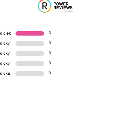
dičiek
3
dičky
0
dičky
0
dičky
0
zdička
0