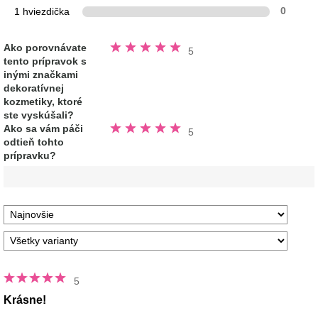
1 hviezdička
0
Hodnotené
Ako porovnávate
5
5.0
tento prípravok s
z
5
inými značkami
hviezdičiek
dekoratívnej
kozmetiky, ktoré
ste vyskúšali?
Hodnotené
Ako sa vám páči
5
5.0
odtieň tohto
z
5
prípravku?
hviezdičiek
5
Krásne!