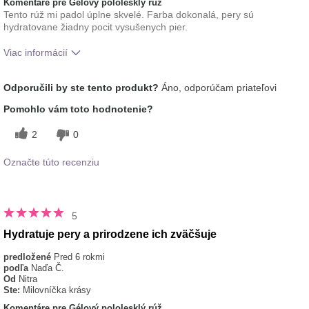
Komentáre pre Gélový pololesklý rúž
Tento rúž mi padol úplne skvelé. Farba dokonalá, pery sú
hydratovane žiadny pocit vysušenych pier.
Viac informácií
Ako sa vám páči odtieň tohto prípravku?
5
Odporučili by ste tento produkt?
Áno, odporúčam priateľovi
Ako porovnávate tento prípravok s inými
5
Pomohlo vám toto hodnotenie?
značkami dekoratívnej kozmetiky, ktoré ste
vyskúšali?
2
0
Označte túto recenziu
5
Hydratuje pery a prirodzene ich zväčšuje
predložené
Pred 6 rokmi
podľa
Naďa Č.
Od
Nitra
Ste:
Milovníčka krásy
Komentáre pre Gélový pololesklý rúž