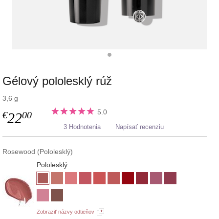
Gélový pololesklý rúž
3,6 g
5.0
€
00
22
3 Hodnotenia
Napísať recenziu
Rosewood (Pololesklý)
Pololesklý
Zobraziť názvy odtieňov