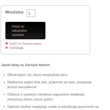
Množstvo
Pridať do
nákupného
zoznamu
Uložiť na Zoznam prianí
Vyskúšajte
Jasné farby so žiarivým leskom.
Dlhotrvajúci rúž, ktorý nevysušuje pery.
Nádherne vyplní línie pier, príjemne sa nosí, poskytuje
jemnú starostlivosť.
Odtiene s vysokým obsahom pigmentov dodávajú
intenzívnu farbu, ktorá vydrží.
Optické častice rozptyľujú svetlo a odvádzajú pozornosť od