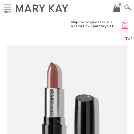
0
MENU
Nájdite svoju nezávislú
kozmetickú poradkyňu
Tlač