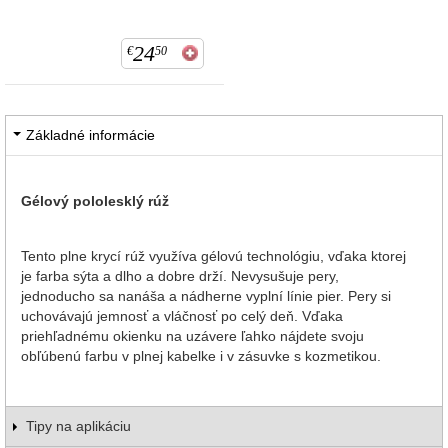
24
€
50
Základné informácie
Gélový pololesklý rúž
Tento plne krycí rúž využíva gélovú technológiu, vďaka ktorej
je farba sýta a dlho a dobre drží. Nevysušuje pery,
jednoducho sa nanáša a nádherne vyplní línie pier. Pery si
uchovávajú jemnosť a vláčnosť po celý deň. Vďaka
priehľadnému okienku na uzávere ľahko nájdete svoju
obľúbenú farbu v plnej kabelke i v zásuvke s kozmetikou.
Tipy na aplikáciu