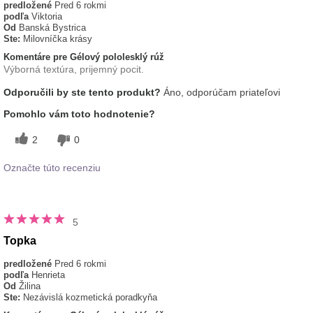
predložené
Pred 6 rokmi
podľa
Viktoria
Od
Banská Bystrica
Ste:
Milovníčka krásy
Komentáre pre Gélový pololesklý rúž
Výborná textúra, prijemný pocit.
Odporučili by ste tento produkt?
Áno, odporúčam priateľovi
Pomohlo vám toto hodnotenie?
2
0
Označte túto recenziu
5
Topka
predložené
Pred 6 rokmi
podľa
Henrieta
Od
Žilina
Ste:
Nezávislá kozmetická poradkyňa