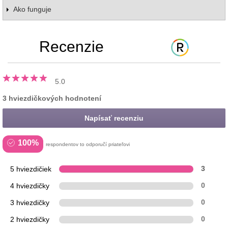
Ako funguje
Recenzie
5.0
3 hviezdičkových hodnotení
Napísať recenziu
100%
respondentov to odporučí priateľovi
5 hviezdičiek
3
4 hviezdičky
0
3 hviezdičky
0
2 hviezdičky
0